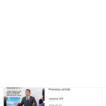
පැවැත්වෙන ප්‍රසංගයේදී මෙම පරිශුද්ධ ගීතය
ගායනා කරනු ලබන අතර, එය තම දරුවන්ගේ
ඉගිලෙන සිහින සඳහා නිරන්තරයෙන් සහාය
දෙන දෙමාපියන්ට දක්වන ගැඹුරු කෘතඥතාවක්
ප්‍රකාශ කිරීමකි.
Threads
Previous article
অধ্যক্ষের বাণী
2026-07-01